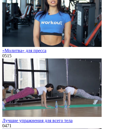
«Молитва» для пресса
0
515
Лучшие упражнения для всего тела
0
471