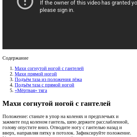
Содержание
Махи согнутой ногой с гантелей
Махи прямой ногой
Подъём таза из положения лёжа
Подъём таза с прямой ногой
«Мёртвая» тяга
Махи согнутой ногой с гантелей
Положение: станьте в упор на коленях и предплечьях и
зажмите под коленом гантель, шею держите расслабленной,
голову опустите вниз. Отводите ногу с гантелью назад и
вверх, направляя пятку в потолок. Зафиксируйте положение.